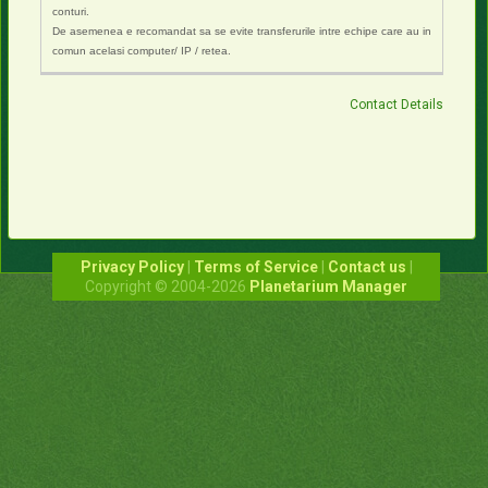
conturi.
De asemenea e recomandat sa se evite transferurile intre echipe care au in
comun acelasi computer/ IP / retea.
Contact Details
Privacy Policy
|
Terms of Service
|
Contact us
|
Copyright © 2004-2026
Planetarium Manager