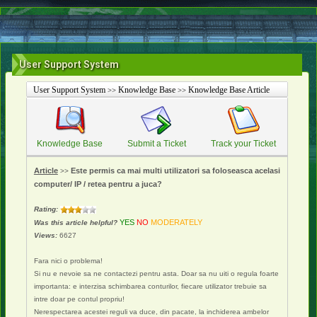
User Support System
User Support System
Knowledge Base
Knowledge Base Article
>>
>>
Knowledge Base
Submit a Ticket
Track your Ticket
Article
Este permis ca mai multi utilizatori sa foloseasca acelasi
>>
computer/ IP / retea pentru a juca?
Rating:
YES
NO
MODERATELY
Was this article helpful?
Views:
6627
Fara nici o problema!
Si nu e nevoie sa ne contactezi pentru asta. Doar sa nu uiti o regula foarte
importanta: e interzisa schimbarea conturilor, fiecare utilizator trebuie sa
intre doar pe contul propriu!
Nerespectarea acestei reguli va duce, din pacate, la inchiderea ambelor